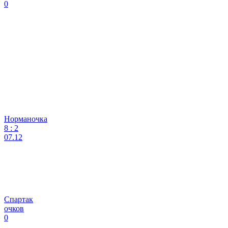
0
Норманочка
8
:
2
07.12
Спартак
очков
0