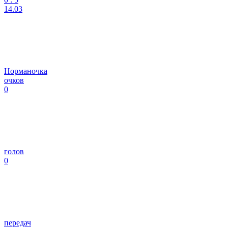
14.03
Норманочка
очков
0
голов
0
передач