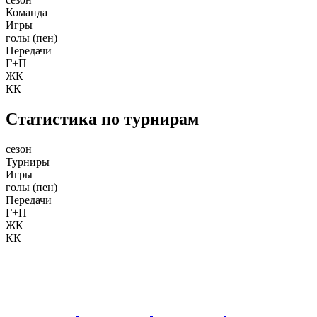
Команда
Игры
голы (пен)
Передачи
Г+П
ЖК
КК
Статистика по турнирам
сезон
Турниры
Игры
голы (пен)
Передачи
Г+П
ЖК
КК