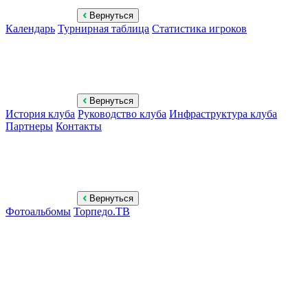
Вернуться
Календарь
Турнирная таблица
Статистика игроков
Вернуться
История клуба
Руководство клуба
Инфраструктура клуба
Партнеры
Контакты
Вернуться
Фотоальбомы
Торпедо.ТВ