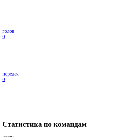
голов
0
передач
0
Статистика по командам
сезон