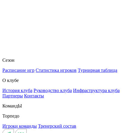
Сезон
Расписание игр
Статистика игроков
Турнирная таблица
О клубе
История клуба
Руководство клуба
Инфраструктура клуба
Партнеры
Контакты
КомандЫ
Торпедо
Игроки команды
Тренерский состав