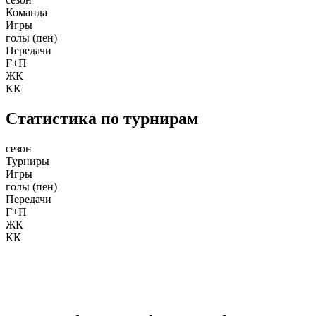
Команда
Игры
голы (пен)
Передачи
Г+П
ЖК
КК
Статистика по турнирам
сезон
Турниры
Игры
голы (пен)
Передачи
Г+П
ЖК
КК