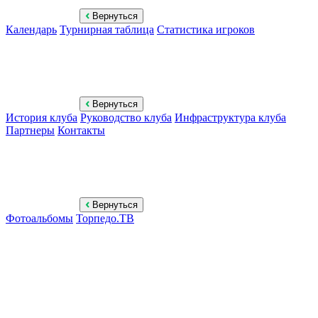
Вернуться
Календарь
Турнирная таблица
Статистика игроков
Вернуться
История клуба
Руководство клуба
Инфраструктура клуба
Партнеры
Контакты
Вернуться
Фотоальбомы
Торпедо.ТВ