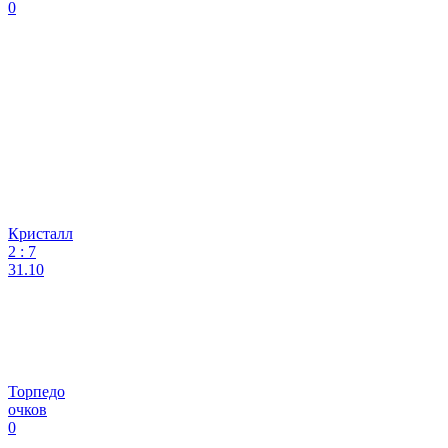
0
Кристалл
2
:
7
31.10
Торпедо
очков
0