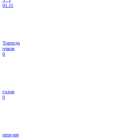
01.11
Торпедо
очков
0
голов
0
передач