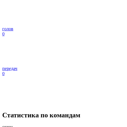
голов
0
передач
0
Статистика по командам
сезон