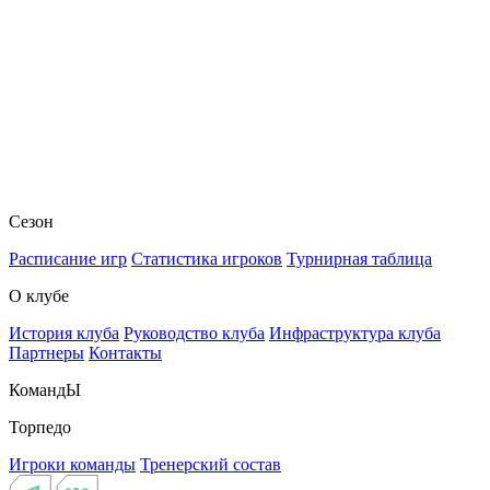
Сезон
Расписание игр
Статистика игроков
Турнирная таблица
О клубе
История клуба
Руководство клуба
Инфраструктура клуба
Партнеры
Контакты
КомандЫ
Торпедо
Игроки команды
Тренерский состав