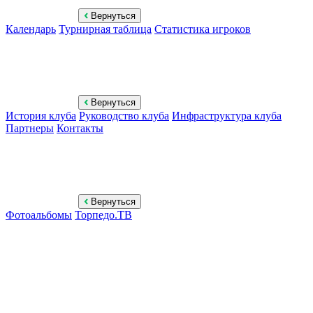
Вернуться
Календарь
Турнирная таблица
Статистика игроков
Вернуться
История клуба
Руководство клуба
Инфраструктура клуба
Партнеры
Контакты
Вернуться
Фотоальбомы
Торпедо.ТВ