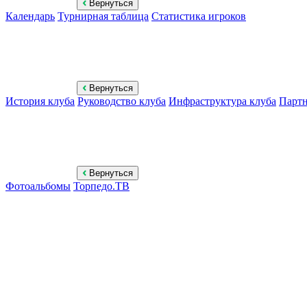
Вернуться
Календарь
Турнирная таблица
Статистика игроков
Вернуться
История клуба
Руководство клуба
Инфраструктура клуба
Парт
Вернуться
Фотоальбомы
Торпедо.ТВ