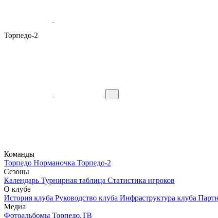
Торпедо-2
Команды
Торпедо
Норманочка
Торпедо-2
Сезоны
Календарь
Турнирная таблица
Статистика игроков
О клубе
История клуба
Руководство клуба
Инфраструктура клуба
Парт
Медиа
Фотоальбомы
Торпедо.ТВ