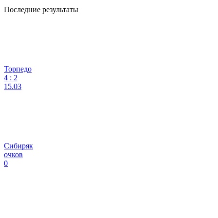
Последние результаты
Торпедо
4
:
2
15.03
Сибиряк
очков
0