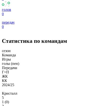
голов
0
передач
0
Статистика по командам
сезон
Команда
Игры
голы (пен)
Передачи
Г+П
ЖК
КК
2024/25
Кристалл
5
1 (0)