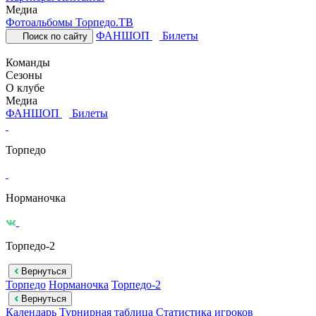
Медиа
Фотоальбомы
Торпедо.ТВ
ФАНШОП
Билеты
Поиск по сайту
Команды
Сезоны
О клубе
Медиа
ФАНШОП
Билеты
Торпедо
Норманочка
Торпедо-2
Вернуться
Торпедо
Норманочка
Торпедо-2
Вернуться
Календарь
Турнирная таблица
Статистика игроков