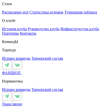
Сезон
Расписание игр
Статистика игроков
Турнирная таблица
О клубе
История клуба
Руководство клуба
Инфраструктура клуба
Партнеры
Контакты
КомандЫ
Торпедо
Игроки команды
Тренерский состав
ФАНШОП
Норманочка
Игроки команды
Тренерский состав
Трансляции