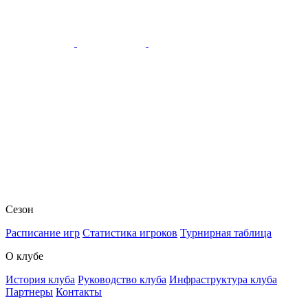
Сезон
Расписание игр
Статистика игроков
Турнирная таблица
О клубе
История клуба
Руководство клуба
Инфраструктура клуба
Партнеры
Контакты