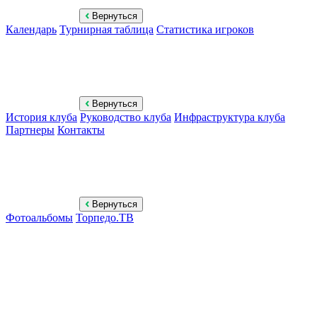
Вернуться
Календарь
Турнирная таблица
Статистика игроков
Вернуться
История клуба
Руководство клуба
Инфраструктура клуба
Партнеры
Контакты
Вернуться
Фотоальбомы
Торпедо.ТВ