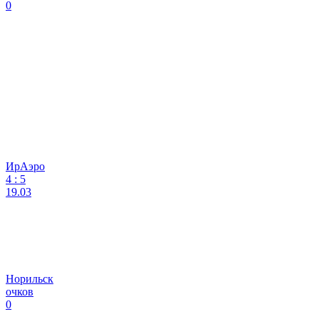
0
ИрАэро
4
:
5
19.03
Норильск
очков
0