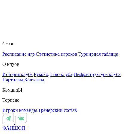
Сезон
Расписание игр
Статистика игроков
Турнирная таблица
О клубе
История клуба
Руководство клуба
Инфраструктура клуба
Партнеры
Контакты
КомандЫ
Торпедо
Игроки команды
Тренерский состав
ФАНШОП