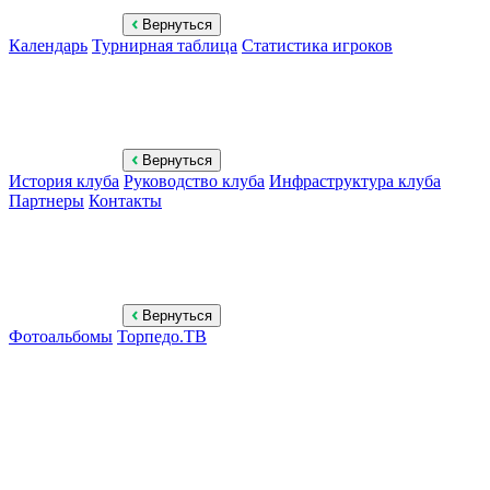
Вернуться
Календарь
Турнирная таблица
Статистика игроков
Вернуться
История клуба
Руководство клуба
Инфраструктура клуба
Партнеры
Контакты
Вернуться
Фотоальбомы
Торпедо.ТВ