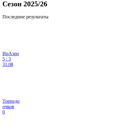
Сезон 2025/26
Последние результаты
ИрАэро
5
:
3
31.08
Торпедо
очков
0