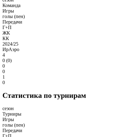
Команда
Игры
голы (пен)
Передачи
Г+П
ЖК
КК
2024/25
ИрАэро
4
0 (0)
0
0
1
0
Статистика по турнирам
сезон
Турниры
Игры
голы (пен)
Передачи
Г+П