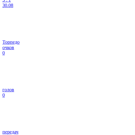
30.08
Торпедо
очков
0
голов
0
передач