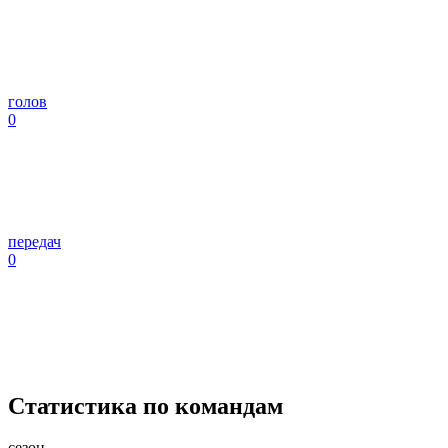
голов
0
передач
0
Статистика по командам
сезон