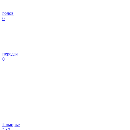
голов
0
передач
0
Поморье
2
:
3