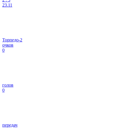
23.11
Торпедо-2
очков
0
голов
0
передач