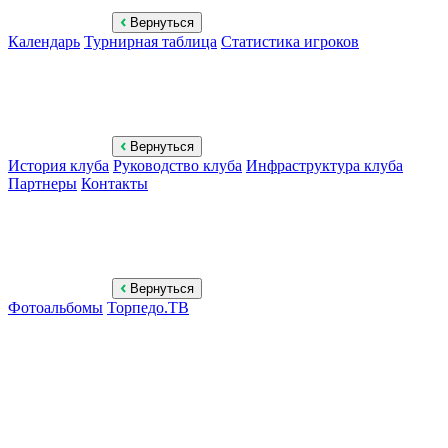
Вернуться
Календарь
Турнирная таблица
Статистика игроков
Вернуться
История клуба
Руководство клуба
Инфраструктура клуба
Партнеры
Контакты
Вернуться
Фотоальбомы
Торпедо.ТВ