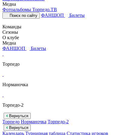
Медиа
Фотоальбомы
Торпедо.ТВ
ФАНШОП
Билеты
Поиск по сайту
Команды
Сезоны
О клубе
Медиа
ФАНШОП
Билеты
Торпедо
Норманочка
Торпедо-2
Вернуться
Торпедо
Норманочка
Торпедо-2
Вернуться
Календарь
Турнирная таблица
Статистика игроков