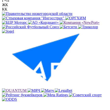
Г+П
ЖК
КК