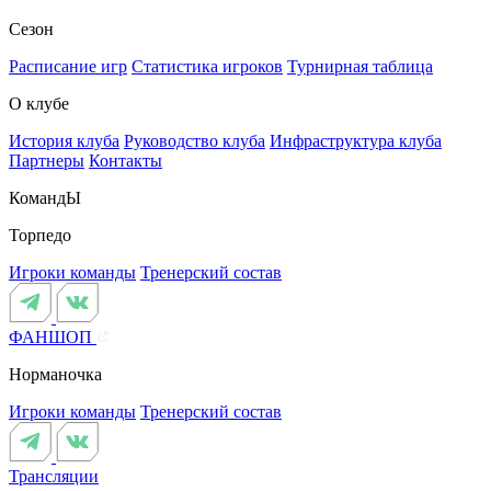
Сезон
Расписание игр
Статистика игроков
Турнирная таблица
О клубе
История клуба
Руководство клуба
Инфраструктура клуба
Партнеры
Контакты
КомандЫ
Торпедо
Игроки команды
Тренерский состав
ФАНШОП
Норманочка
Игроки команды
Тренерский состав
Трансляции