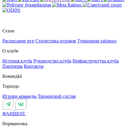
Сезон
Расписание игр
Статистика игроков
Турнирная таблица
О клубе
История клуба
Руководство клуба
Инфраструктура клуба
Партнеры
Контакты
КомандЫ
Торпедо
Игроки команды
Тренерский состав
ФАНШОП
Норманочка