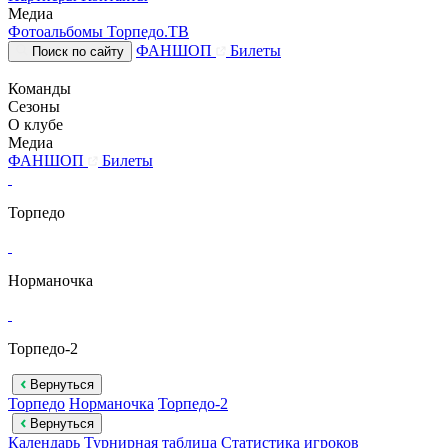
Медиа
Фотоальбомы
Торпедо.ТВ
ФАНШОП
Билеты
Поиск по сайту
Команды
Сезоны
О клубе
Медиа
ФАНШОП
Билеты
Торпедо
Норманочка
Торпедо-2
Вернуться
Торпедо
Норманочка
Торпедо-2
Вернуться
Календарь
Турнирная таблица
Статистика игроков