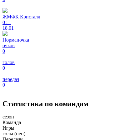
ЖМФК Кристалл
0
:
1
18.01
Норманочка
очков
0
голов
0
передач
0
Статистика по командам
сезон
Команда
Игры
голы (пен)
Передачи