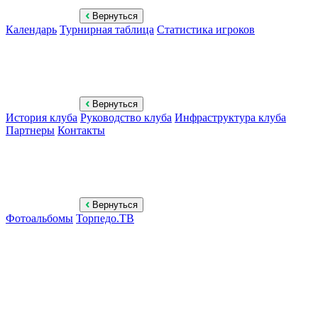
Вернуться
Календарь
Турнирная таблица
Статистика игроков
Вернуться
История клуба
Руководство клуба
Инфраструктура клуба
Партнеры
Контакты
Вернуться
Фотоальбомы
Торпедо.ТВ