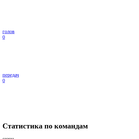
голов
0
передач
0
Статистика по командам
сезон