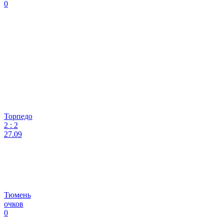
0
Торпедо
2
:
2
27.09
Тюмень
очков
0