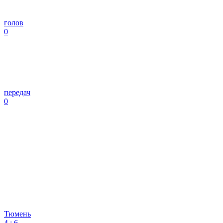
голов
0
передач
0
Тюмень
4
:
6