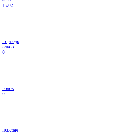
15.02
Торпедо
очков
0
голов
0
передач