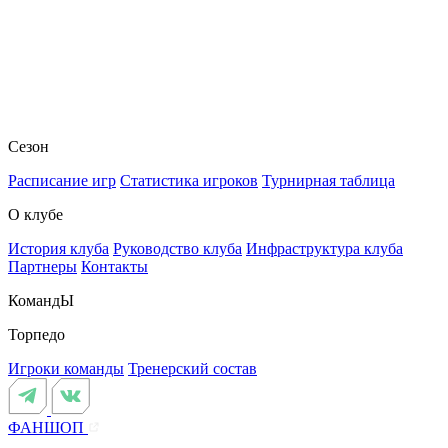
Сезон
Расписание игр
Статистика игроков
Турнирная таблица
О клубе
История клуба
Руководство клуба
Инфраструктура клуба
Партнеры
Контакты
КомандЫ
Торпедо
Игроки команды
Тренерский состав
ФАНШОП