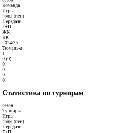
Команда
Игры
голы (пен)
Передачи
Г+П
ЖК
КК
2024/25
Тюмень-д
1
0 (0)
0
0
0
0
Статистика по турнирам
сезон
Турниры
Игры
голы (пен)
Передачи
Г+П