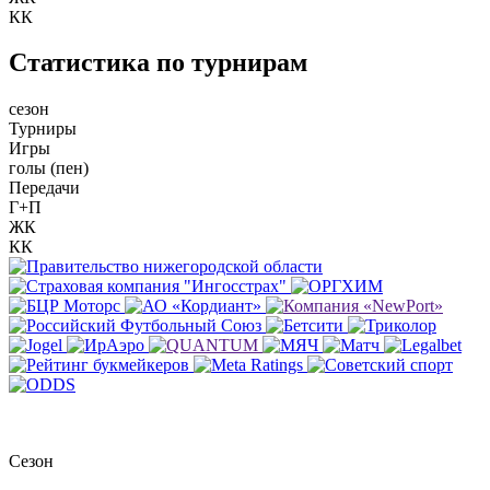
КК
Статистика по турнирам
сезон
Турниры
Игры
голы (пен)
Передачи
Г+П
ЖК
КК
Сезон