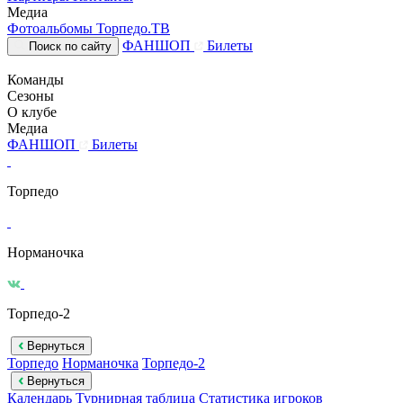
Медиа
Фотоальбомы
Торпедо.ТВ
ФАНШОП
Билеты
Поиск по сайту
Команды
Сезоны
О клубе
Медиа
ФАНШОП
Билеты
Торпедо
Норманочка
Торпедо-2
Вернуться
Торпедо
Норманочка
Торпедо-2
Вернуться
Календарь
Турнирная таблица
Статистика игроков