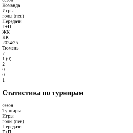
Команда
Игры
голы (пен)
Передачи
Г+П
ЖК
КК
2024/25
Тюмень
7
1 (0)
2
0
0
1
Статистика по турнирам
сезон
Турниры
Игры
голы (пен)
Передачи
Г+П