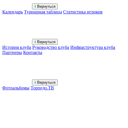
Вернуться
Календарь
Турнирная таблица
Статистика игроков
Вернуться
История клуба
Руководство клуба
Инфраструктура клуба
Партнеры
Контакты
Вернуться
Фотоальбомы
Торпедо.ТВ