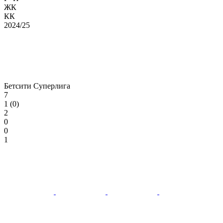
ЖК
КК
2024/25
Бетсити Суперлига
7
1 (0)
2
0
0
1