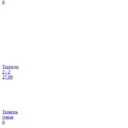
0
Торпедо
2
:
2
27.09
Тюмень
очков
0