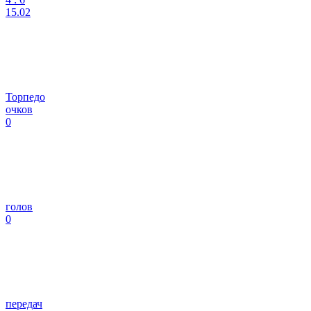
15.02
Торпедо
очков
0
голов
0
передач