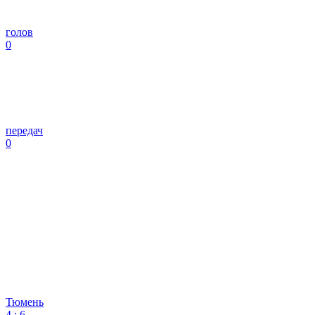
голов
0
передач
0
Тюмень
4
:
6