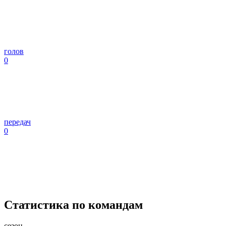
голов
0
передач
0
Статистика по командам
сезон