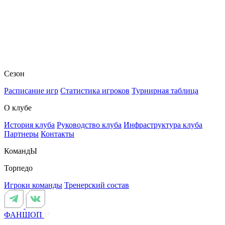
Сезон
Расписание игр
Статистика игроков
Турнирная таблица
О клубе
История клуба
Руководство клуба
Инфраструктура клуба
Партнеры
Контакты
КомандЫ
Торпедо
Игроки команды
Тренерский состав
ФАНШОП