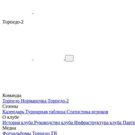
Торпедо-2
Команды
Торпедо
Норманочка
Торпедо-2
Сезоны
Календарь
Турнирная таблица
Статистика игроков
О клубе
История клуба
Руководство клуба
Инфраструктура клуба
Парт
Медиа
Фотоальбомы
Торпедо.ТВ