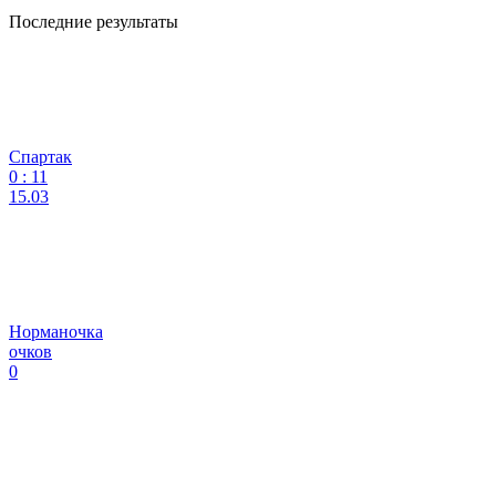
Последние результаты
Спартак
0
:
11
15.03
Норманочка
очков
0