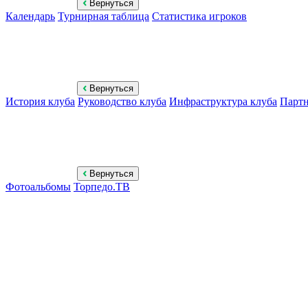
Вернуться
Календарь
Турнирная таблица
Статистика игроков
Вернуться
История клуба
Руководство клуба
Инфраструктура клуба
Парт
Вернуться
Фотоальбомы
Торпедо.ТВ