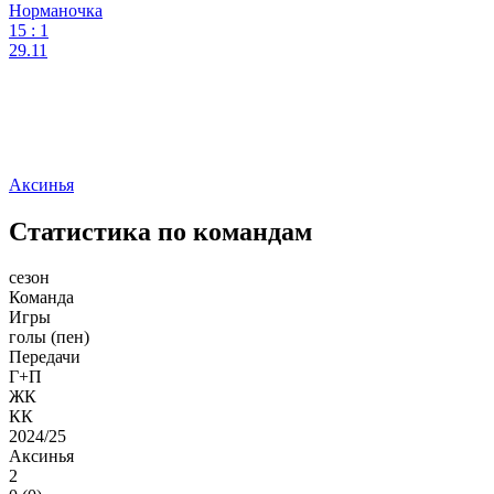
Норманочка
15
:
1
29.11
Аксинья
Статистика по командам
сезон
Команда
Игры
голы (пен)
Передачи
Г+П
ЖК
КК
2024/25
Аксинья
2