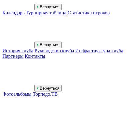
Вернуться
Календарь
Турнирная таблица
Статистика игроков
Вернуться
История клуба
Руководство клуба
Инфраструктура клуба
Партнеры
Контакты
Вернуться
Фотоальбомы
Торпедо.ТВ