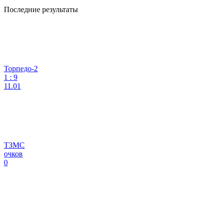
Последние результаты
Торпедо-2
1
:
9
11.01
ТЗМС
очков
0