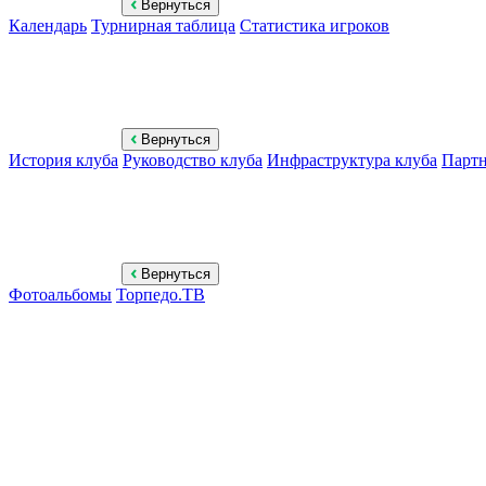
Вернуться
Календарь
Турнирная таблица
Статистика игроков
Вернуться
История клуба
Руководство клуба
Инфраструктура клуба
Парт
Вернуться
Фотоальбомы
Торпедо.ТВ