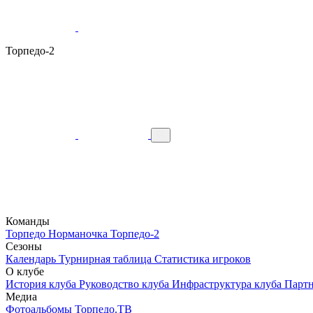
Торпедо-2
Команды
Торпедо
Норманочка
Торпедо-2
Сезоны
Календарь
Турнирная таблица
Статистика игроков
О клубе
История клуба
Руководство клуба
Инфраструктура клуба
Парт
Медиа
Фотоальбомы
Торпедо.ТВ