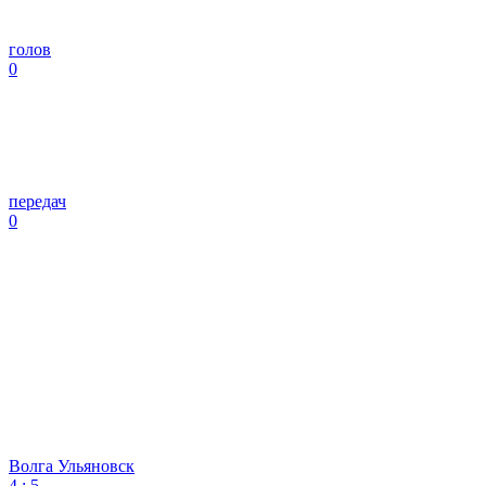
голов
0
передач
0
Волга Ульяновск
4
:
5