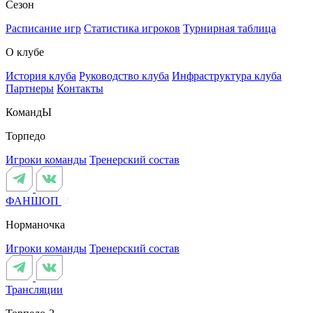
Сезон
Расписание игр
Статистика игроков
Турнирная таблица
О клубе
История клуба
Руководство клуба
Инфраструктура клуба
Партнеры
Контакты
КомандЫ
Торпедо
Игроки команды
Тренерский состав
ФАНШОП
Норманочка
Игроки команды
Тренерский состав
Трансляции