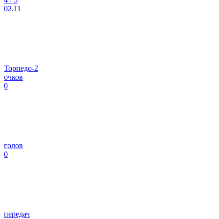
02.11
Торпедо-2
очков
0
голов
0
передач