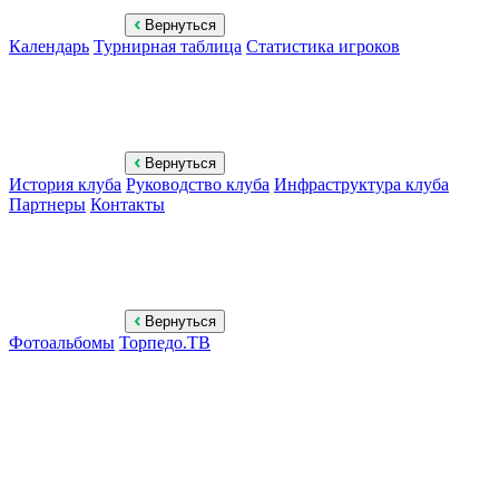
Вернуться
Календарь
Турнирная таблица
Статистика игроков
Вернуться
История клуба
Руководство клуба
Инфраструктура клуба
Партнеры
Контакты
Вернуться
Фотоальбомы
Торпедо.ТВ