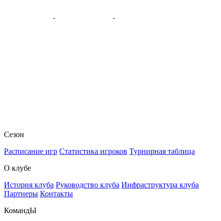
Сезон
Расписание игр
Статистика игроков
Турнирная таблица
О клубе
История клуба
Руководство клуба
Инфраструктура клуба
Партнеры
Контакты
КомандЫ