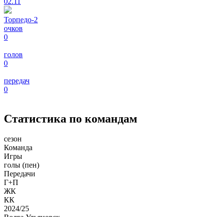
02.11
Торпедо-2
очков
0
голов
0
передач
0
Статистика по командам
сезон
Команда
Игры
голы (пен)
Передачи
Г+П
ЖК
КК
2024/25