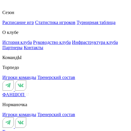
Сезон
Расписание игр
Статистика игроков
Турнирная таблица
О клубе
История клуба
Руководство клуба
Инфраструктура клуба
Партнеры
Контакты
КомандЫ
Торпедо
Игроки команды
Тренерский состав
ФАНШОП
Норманочка
Игроки команды
Тренерский состав