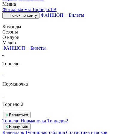
Медиа
Фотоальбомы
Торпедо.ТВ
ФАНШОП
Билеты
Поиск по сайту
Команды
Сезоны
О клубе
Медиа
ФАНШОП
Билеты
Торпедо
Норманочка
Торпедо-2
Вернуться
Торпедо
Норманочка
Торпедо-2
Вернуться
Календарь
Турнирная таблица
Статистика игроков