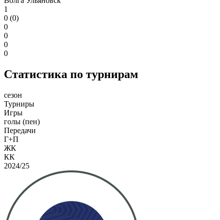
Волга Ульяновск
1
0 (0)
0
0
0
0
Статистика по турнирам
сезон
Турниры
Игры
голы (пен)
Передачи
Г+П
ЖК
КК
2024/25