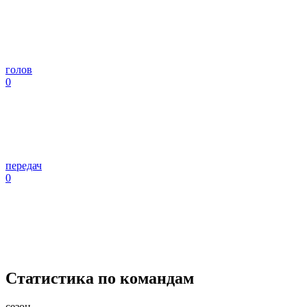
голов
0
передач
0
Статистика по командам
сезон