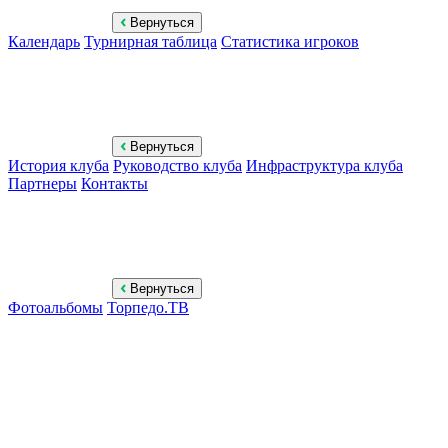
Вернуться
Календарь
Турнирная таблица
Статистика игроков
Вернуться
История клуба
Руководство клуба
Инфраструктура клуба
Партнеры
Контакты
Вернуться
Фотоальбомы
Торпедо.ТВ