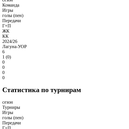
Команда
Игры
голы (пен)
Передачи
Г+П
ЖК
КК
2024/26
Лагуна-УОР
6
1 (0)
0
0
0
0
Статистика по турнирам
сезон
Турниры
Игры
голы (пен)
Передачи
Г+П