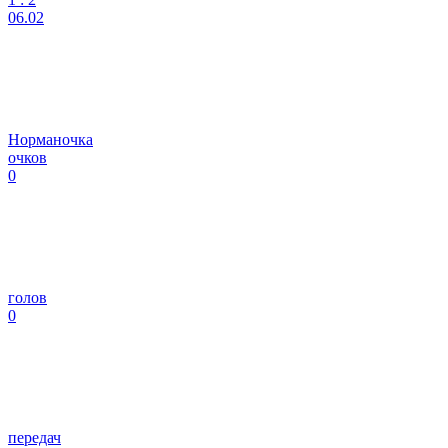
06.02
Норманочка
очков
0
голов
0
передач