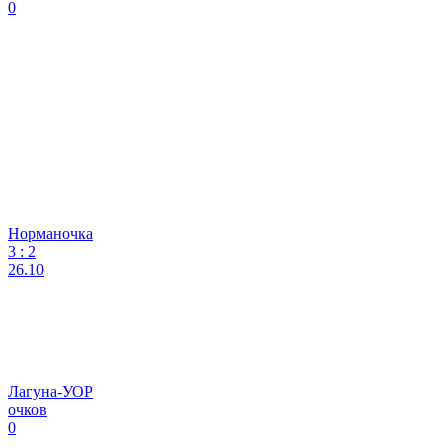
0
Норманочка
3
:
2
26.10
Лагуна-УОР
очков
0