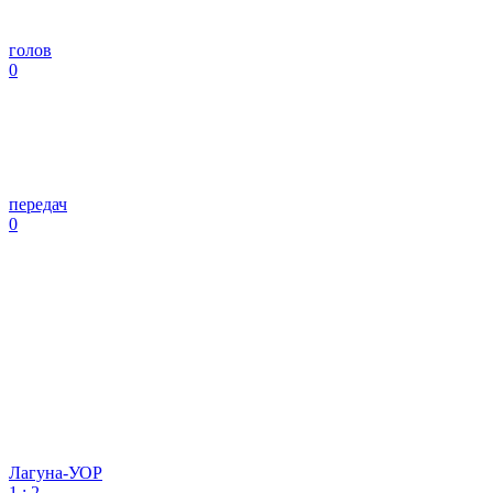
голов
0
передач
0
Лагуна-УОР
1
:
2