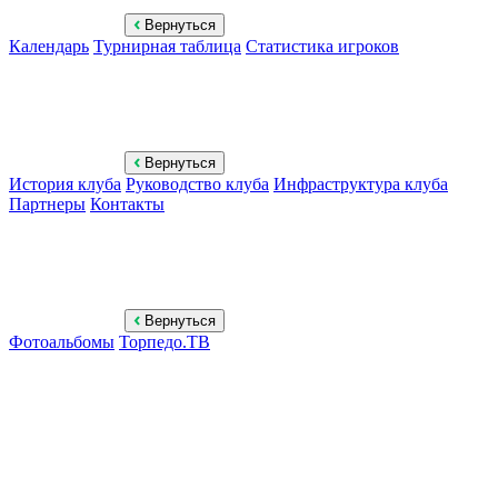
Вернуться
Календарь
Турнирная таблица
Статистика игроков
Вернуться
История клуба
Руководство клуба
Инфраструктура клуба
Партнеры
Контакты
Вернуться
Фотоальбомы
Торпедо.ТВ