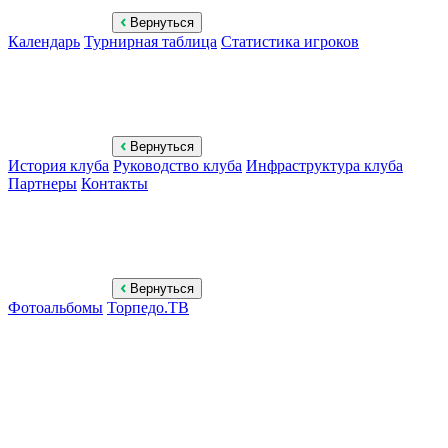
Вернуться
Календарь
Турнирная таблица
Статистика игроков
Вернуться
История клуба
Руководство клуба
Инфраструктура клуба
Партнеры
Контакты
Вернуться
Фотоальбомы
Торпедо.ТВ