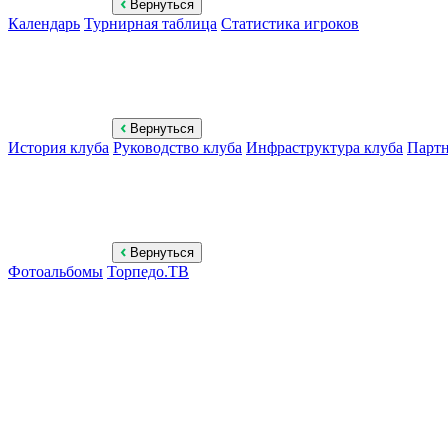
Вернуться
Календарь
Турнирная таблица
Статистика игроков
Вернуться
История клуба
Руководство клуба
Инфраструктура клуба
Парт
Вернуться
Фотоальбомы
Торпедо.ТВ