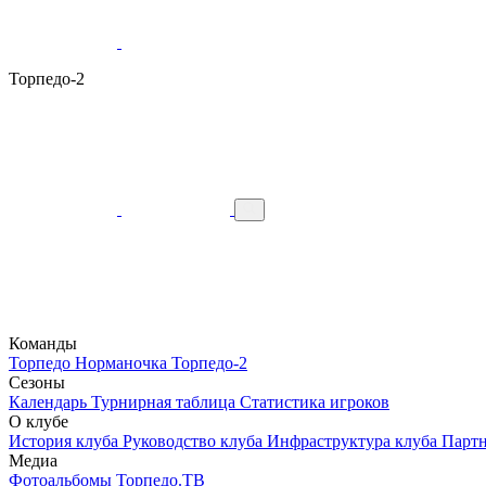
Торпедо-2
Команды
Торпедо
Норманочка
Торпедо-2
Сезоны
Календарь
Турнирная таблица
Статистика игроков
О клубе
История клуба
Руководство клуба
Инфраструктура клуба
Парт
Медиа
Фотоальбомы
Торпедо.ТВ