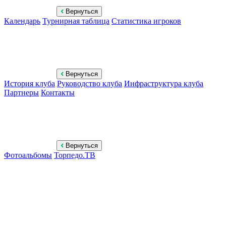
Вернуться
Календарь
Турнирная таблица
Статистика игроков
Вернуться
История клуба
Руководство клуба
Инфраструктура клуба
Партнеры
Контакты
Вернуться
Фотоальбомы
Торпедо.ТВ