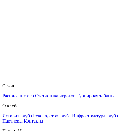
Сезон
Расписание игр
Статистика игроков
Турнирная таблица
О клубе
История клуба
Руководство клуба
Инфраструктура клуба
Партнеры
Контакты
КомандЫ