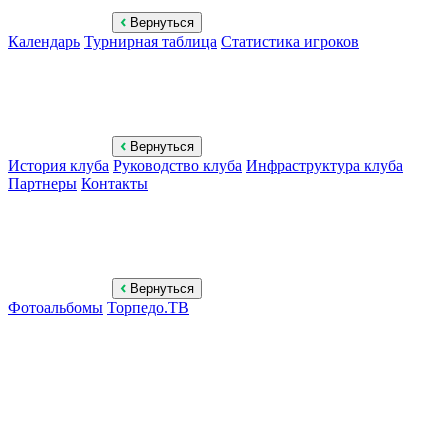
Вернуться
Календарь
Турнирная таблица
Статистика игроков
Вернуться
История клуба
Руководство клуба
Инфраструктура клуба
Партнеры
Контакты
Вернуться
Фотоальбомы
Торпедо.ТВ