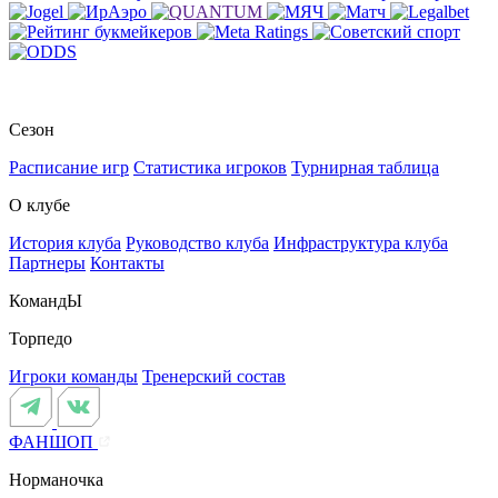
Сезон
Расписание игр
Статистика игроков
Турнирная таблица
О клубе
История клуба
Руководство клуба
Инфраструктура клуба
Партнеры
Контакты
КомандЫ
Торпедо
Игроки команды
Тренерский состав
ФАНШОП
Норманочка