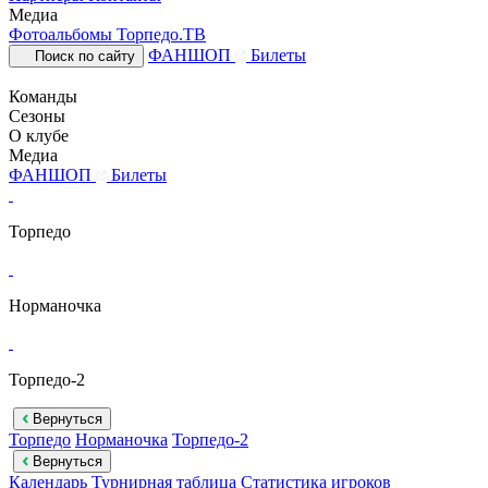
Медиа
Фотоальбомы
Торпедо.ТВ
ФАНШОП
Билеты
Поиск по сайту
Команды
Сезоны
О клубе
Медиа
ФАНШОП
Билеты
Торпедо
Норманочка
Торпедо-2
Вернуться
Торпедо
Норманочка
Торпедо-2
Вернуться
Календарь
Турнирная таблица
Статистика игроков