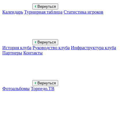
Вернуться
Календарь
Турнирная таблица
Статистика игроков
Вернуться
История клуба
Руководство клуба
Инфраструктура клуба
Партнеры
Контакты
Вернуться
Фотоальбомы
Торпедо.ТВ