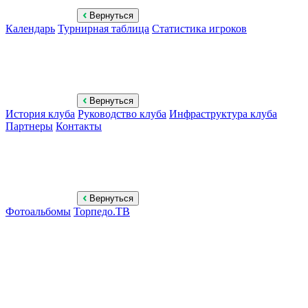
Вернуться
Календарь
Турнирная таблица
Статистика игроков
Вернуться
История клуба
Руководство клуба
Инфраструктура клуба
Партнеры
Контакты
Вернуться
Фотоальбомы
Торпедо.ТВ