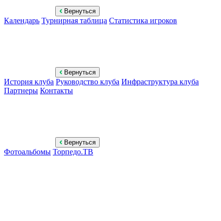
Вернуться
Календарь
Турнирная таблица
Статистика игроков
Вернуться
История клуба
Руководство клуба
Инфраструктура клуба
Партнеры
Контакты
Вернуться
Фотоальбомы
Торпедо.ТВ