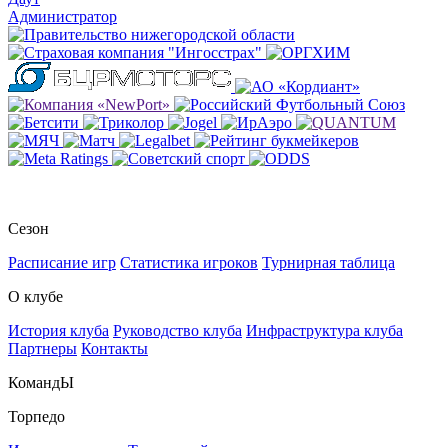
Администратор
Сезон
Расписание игр
Статистика игроков
Турнирная таблица
О клубе
История клуба
Руководство клуба
Инфраструктура клуба
Партнеры
Контакты
КомандЫ
Торпедо