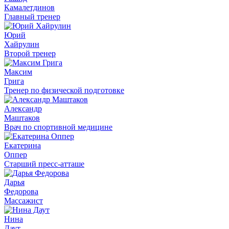
Камалетдинов
Главный тренер
Юрий
Хайрулин
Второй тренер
Максим
Грига
Тренер по физической подготовке
Александр
Маштаков
Врач по спортивной медицине
Екатерина
Оппер
Старший пресс-атташе
Дарья
Федорова
Массажист
Нина
Даут