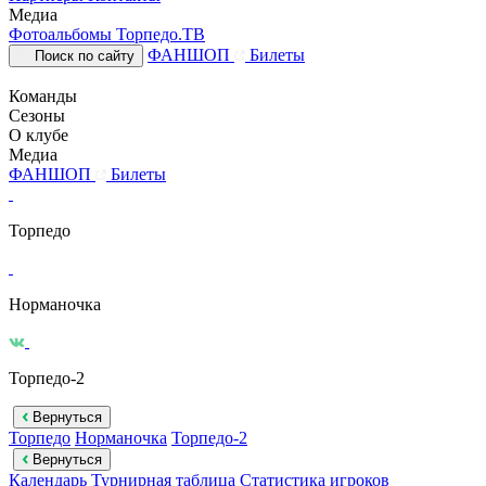
Медиа
Фотоальбомы
Торпедо.ТВ
ФАНШОП
Билеты
Поиск по сайту
Команды
Сезоны
О клубе
Медиа
ФАНШОП
Билеты
Торпедо
Норманочка
Торпедо-2
Вернуться
Торпедо
Норманочка
Торпедо-2
Вернуться
Календарь
Турнирная таблица
Статистика игроков