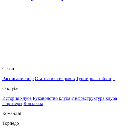
Сезон
Расписание игр
Статистика игроков
Турнирная таблица
О клубе
История клуба
Руководство клуба
Инфраструктура клуба
Партнеры
Контакты
КомандЫ
Торпедо