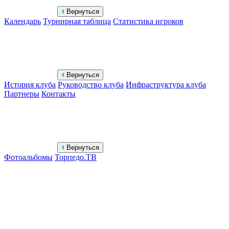
Вернуться
Календарь
Турнирная таблица
Статистика игроков
Вернуться
История клуба
Руководство клуба
Инфраструктура клуба
Партнеры
Контакты
Вернуться
Фотоальбомы
Торпедо.ТВ