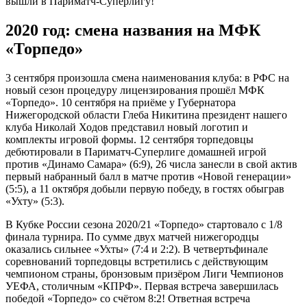
вышли в Париматч-Суперлигу!
2020 год: смена названия на МФК
«Торпедо»
3 сентября произошла смена наименования клуба: в РФС на
новый сезон процедуру лицензирования прошёл МФК
«Торпедо». 10 сентября на приёме у Губернатора
Нижегородской области Глеба Никитина президент нашего
клуба Николай Ходов представил новый логотип и
комплекты игровой формы. 12 сентября торпедовцы
дебютировали в Париматч-Суперлиге домашней игрой
против «Динамо Самара» (6:9), 26 числа занесли в свой актив
первый набранный балл в матче против «Новой генерации»
(5:5), а 11 октября добыли первую победу, в гостях обыграв
«Ухту» (5:3).
В Кубке России сезона 2020/21 «Торпедо» стартовало с 1/8
финала турнира. По сумме двух матчей нижегородцы
оказались сильнее «Ухты» (7:4 и 2:2). В четвертьфинале
соревнований торпедовцы встретились с действующим
чемпионом страны, бронзовым призёром Лиги Чемпионов
УЕФА, столичным «КПРФ». Первая встреча завершилась
победой «Торпедо» со счётом 8:2! Ответная встреча