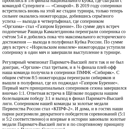
пробились в 1/8 финала национального кубка, где сыграли с
командой Суперлиги — «Синарой». В 2019 году соперники
встретились вновь на этой же стадии турнира, только теперь
сильнее оказались нижегородцы, добившись серьёзного
успеха — выхода в четвертьфинал, где соперником
«Оргхима» стал «Газпром Бурение». По сумме двух встреч
подопечные Рашида Камалетдинова переиграли соперника со
счётом 5:4 и добились пока что максимального исторического
достижения — выхода в полуфинал Кубка России. По сумме
двух встреч с «Норильским никелем» нижегородцы уступили
сопернику в один мяч и завершили выступление в турнире.
Регулярный чемпионат Париматч-Высшей лиги так и не был
доигран, «Оргхим» стал третьим, и в ¼ финала плей-офф
наша команда получила в соперники ПМФК «Сибиряк». С
общим счётом 8:5 нижегородцы переиграли сибиряков и
вышли в полуфинал, где их поджидал «Газпром Бурение».
Первый матч принципиальных соперников сезона завершился
вничью 1:1. Ответная встреча в Щёлкове подарила нашим
болельщикам победу 3:1 и выход в финал Париматч-Высшей
лиги. Соперником нашей команды за золотые медали
Первенства России стал «КПРФ-2». И дома, и в гостях наши
парни разгромили двукратного победителя соревнований (5:1
и 5:2 соответственно) и впервые в истории завоевали золотые
медали Париматч-Высшей лиги и по спортивному принципу