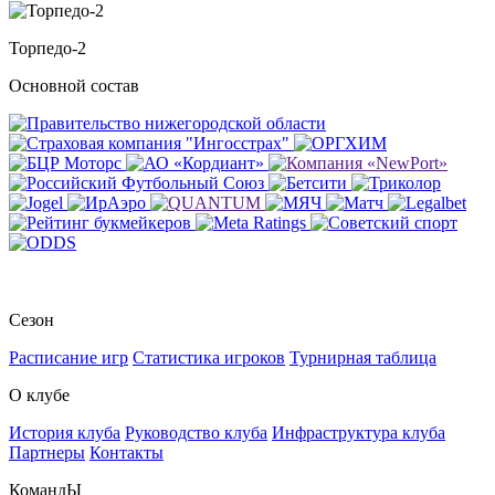
Торпедо-2
Основной состав
Сезон
Расписание игр
Статистика игроков
Турнирная таблица
О клубе
История клуба
Руководство клуба
Инфраструктура клуба
Партнеры
Контакты
КомандЫ