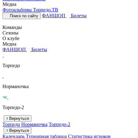
Медиа
Фотоальбомы
Торпедо.ТВ
ФАНШОП
Билеты
Поиск по сайту
Команды
Сезоны
О клубе
Медиа
ФАНШОП
Билеты
Торпедо
Норманочка
Торпедо-2
Вернуться
Торпедо
Норманочка
Торпедо-2
Вернуться
Календарь
Турнирная таблица
Статистика игроков