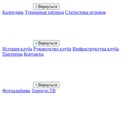
Вернуться
Календарь
Турнирная таблица
Статистика игроков
Вернуться
История клуба
Руководство клуба
Инфраструктура клуба
Партнеры
Контакты
Вернуться
Фотоальбомы
Торпедо.ТВ