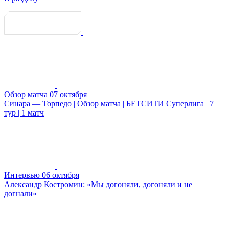
Обзор матча
07 октября
Синара — Торпедо | Обзор матча | БЕТСИТИ Суперлига | 7
тур | 1 матч
Интервью
06 октября
Александр Костромин: «Мы догоняли, догоняли и не
догнали»