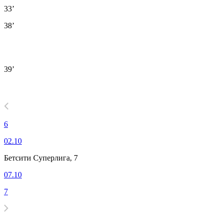
33’
38’
39’
6
02.10
Бетсити Суперлига, 7
07.10
7