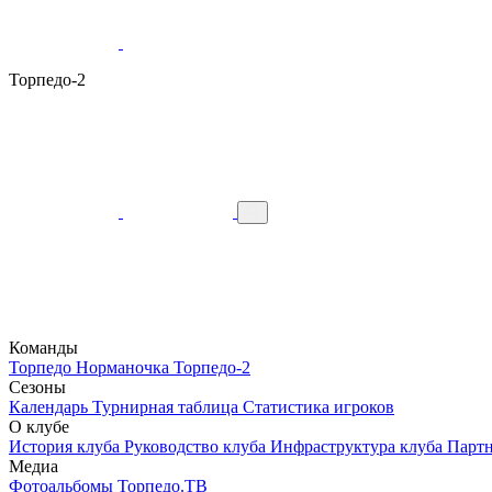
Торпедо-2
Команды
Торпедо
Норманочка
Торпедо-2
Сезоны
Календарь
Турнирная таблица
Статистика игроков
О клубе
История клуба
Руководство клуба
Инфраструктура клуба
Парт
Медиа
Фотоальбомы
Торпедо.ТВ