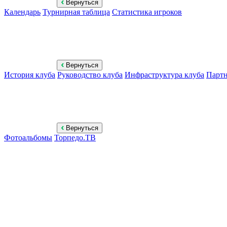
Вернуться
Календарь
Турнирная таблица
Статистика игроков
Вернуться
История клуба
Руководство клуба
Инфраструктура клуба
Парт
Вернуться
Фотоальбомы
Торпедо.ТВ