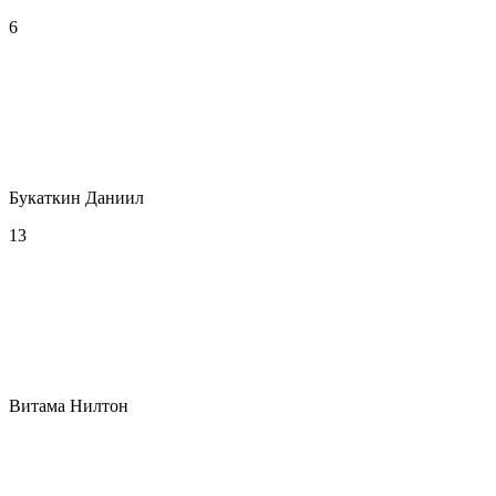
6
Букаткин Даниил
13
Витама Нилтон