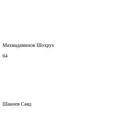
Махмадаминов Шохрух
64
Шакиев Саяд