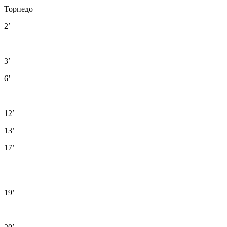
Торпедо
2’
3’
6’
12’
13’
17’
19’