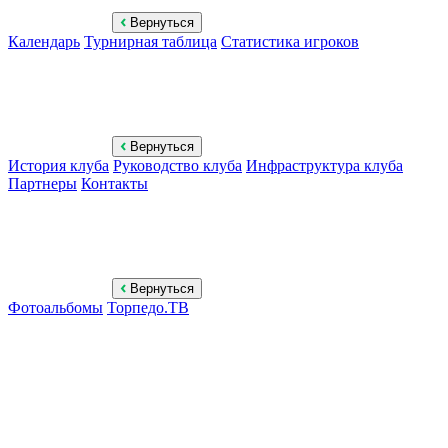
Вернуться
Календарь
Турнирная таблица
Статистика игроков
Вернуться
История клуба
Руководство клуба
Инфраструктура клуба
Партнеры
Контакты
Вернуться
Фотоальбомы
Торпедо.ТВ