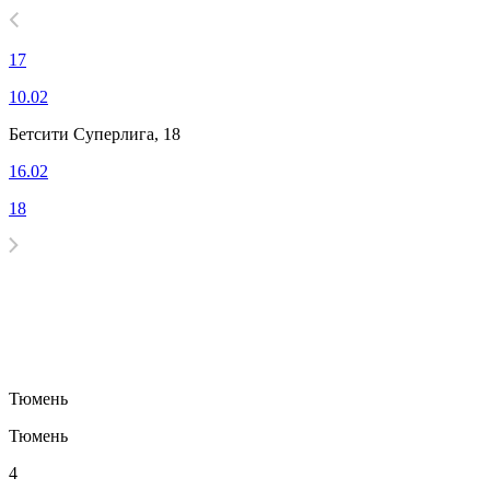
17
10.02
Бетсити Суперлига, 18
16.02
18
Тюмень
Тюмень
4