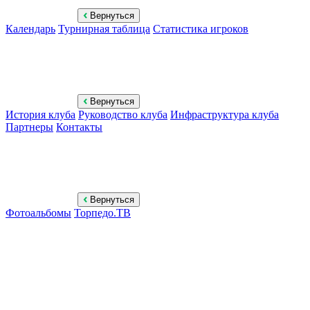
Вернуться
Календарь
Турнирная таблица
Статистика игроков
Вернуться
История клуба
Руководство клуба
Инфраструктура клуба
Партнеры
Контакты
Вернуться
Фотоальбомы
Торпедо.ТВ