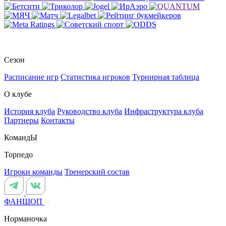
Сезон
Расписание игр
Статистика игроков
Турнирная таблица
О клубе
История клуба
Руководство клуба
Инфраструктура клуба
Партнеры
Контакты
КомандЫ
Торпедо
Игроки команды
Тренерский состав
ФАНШОП
Норманочка