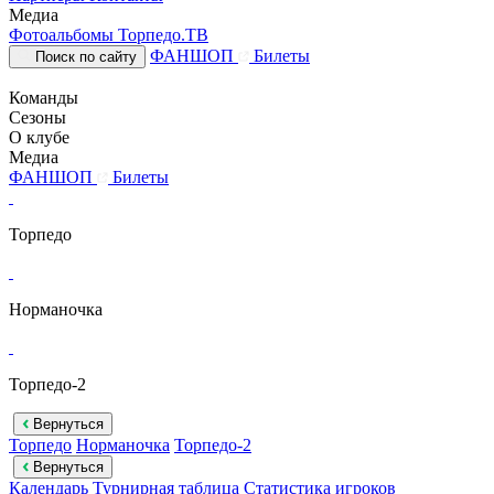
Медиа
Фотоальбомы
Торпедо.ТВ
ФАНШОП
Билеты
Поиск по сайту
Команды
Сезоны
О клубе
Медиа
ФАНШОП
Билеты
Торпедо
Норманочка
Торпедо-2
Вернуться
Торпедо
Норманочка
Торпедо-2
Вернуться
Календарь
Турнирная таблица
Статистика игроков