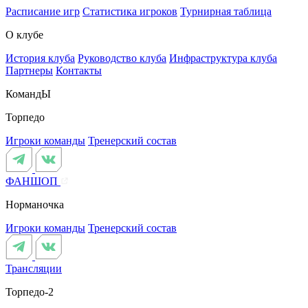
Расписание игр
Статистика игроков
Турнирная таблица
О клубе
История клуба
Руководство клуба
Инфраструктура клуба
Партнеры
Контакты
КомандЫ
Торпедо
Игроки команды
Тренерский состав
ФАНШОП
Норманочка
Игроки команды
Тренерский состав
Трансляции
Торпедо-2