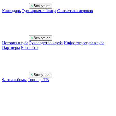
Вернуться
Календарь
Турнирная таблица
Статистика игроков
Вернуться
История клуба
Руководство клуба
Инфраструктура клуба
Партнеры
Контакты
Вернуться
Фотоальбомы
Торпедо.ТВ