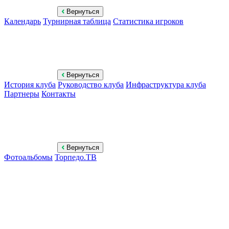
Вернуться
Календарь
Турнирная таблица
Статистика игроков
Вернуться
История клуба
Руководство клуба
Инфраструктура клуба
Партнеры
Контакты
Вернуться
Фотоальбомы
Торпедо.ТВ