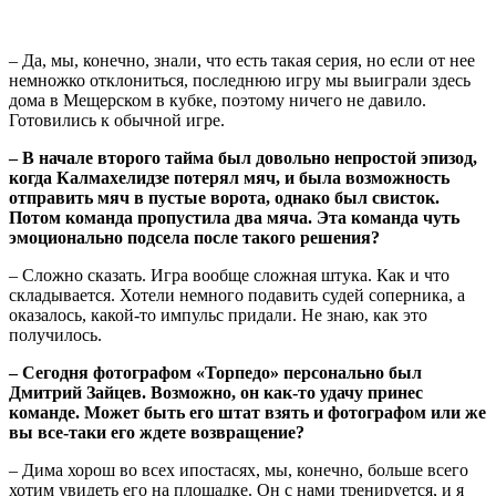
– Да, мы, конечно, знали, что есть такая серия, но если от нее
немножко отклониться, последнюю игру мы выиграли здесь
дома в Мещерском в кубке, поэтому ничего не давило.
Готовились к обычной игре.
– В начале второго тайма был довольно непростой эпизод,
когда Калмахелидзе потерял мяч, и была возможность
отправить мяч в пустые ворота, однако был свисток.
Потом команда пропустила два мяча. Эта команда чуть
эмоционально подсела после такого решения?
– Сложно сказать. Игра вообще сложная штука. Как и что
складывается. Хотели немного подавить судей соперника, а
оказалось, какой-то импульс придали. Не знаю, как это
получилось.
– Сегодня фотографом «Торпедо» персонально был
Дмитрий Зайцев. Возможно, он как-то удачу принес
команде. Может быть его штат взять и фотографом или же
вы все-таки его ждете возвращение?
– Дима хорош во всех ипостасях, мы, конечно, больше всего
хотим увидеть его на площадке. Он с нами тренируется, и я