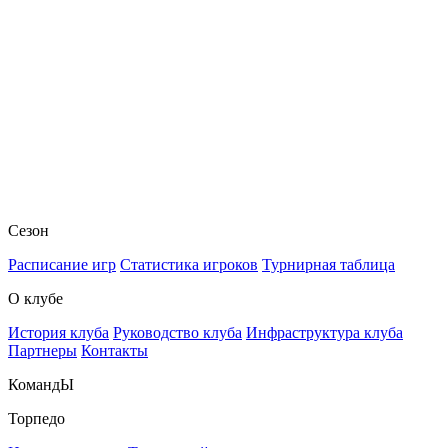
Сезон
Расписание игр
Статистика игроков
Турнирная таблица
О клубе
История клуба
Руководство клуба
Инфраструктура клуба
Партнеры
Контакты
КомандЫ
Торпедо