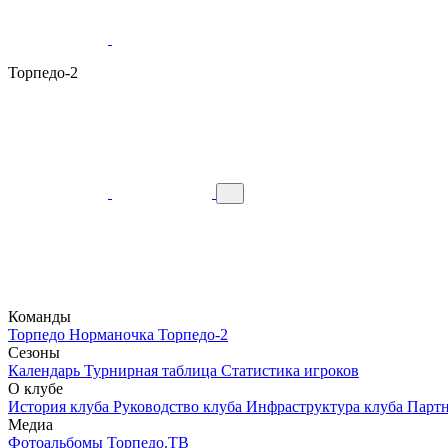
Торпедо-2
Команды
Торпедо
Норманочка
Торпедо-2
Сезоны
Календарь
Турнирная таблица
Статистика игроков
О клубе
История клуба
Руководство клуба
Инфраструктура клуба
Парт
Медиа
Фотоальбомы
Торпедо.ТВ