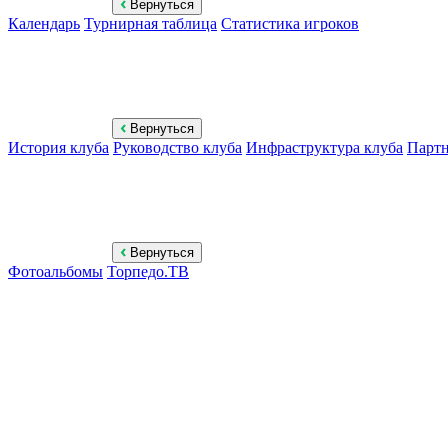
Вернуться
Календарь
Турнирная таблица
Статистика игроков
Вернуться
История клуба
Руководство клуба
Инфраструктура клуба
Парт
Вернуться
Фотоальбомы
Торпедо.ТВ