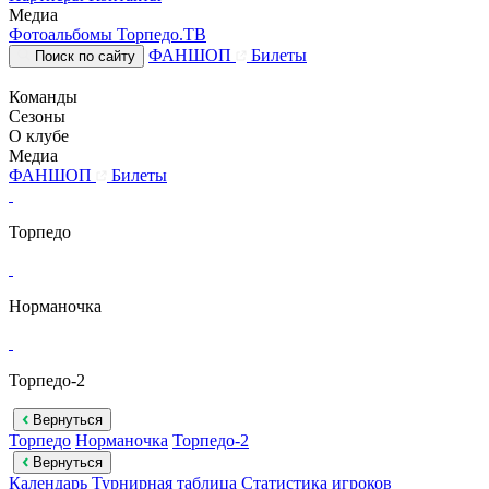
Медиа
Фотоальбомы
Торпедо.ТВ
ФАНШОП
Билеты
Поиск по сайту
Команды
Сезоны
О клубе
Медиа
ФАНШОП
Билеты
Торпедо
Норманочка
Торпедо-2
Вернуться
Торпедо
Норманочка
Торпедо-2
Вернуться
Календарь
Турнирная таблица
Статистика игроков