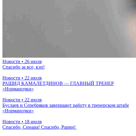
Новости
• 26 июля
Спасибо за все, кэп!
Новости
• 22 июля
РАШИД КАМАЛЕТДИНОВ — ГЛАВНЫЙ ТРЕНЕР
«Норманочки»
Новости
• 22 июля
Буслаев и Серебряков завершают работу в тренерском штабе
«Норманочки»
Новости
• 18 июля
Спасибо, Синара! Спасибо, Рарин!