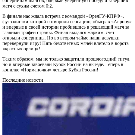
соперницам шансов, одержав уверенную победу и завершив
матч с сухим счетом 0:2.
В финале нас ждала встреча с командой «ОрелГУ-КПРФ»,
футзалистки которой сотворили сенсацию, обыграв «Аврору»
и впервые в своей истории пробившись в решающий матч за
главный трофей страны. Финал выдался жарким: счет
открыли соперницы. Но во втором тайме наши девушки
перевернули игру! Пять безответных мячей влетело в ворота
«красных орлиц»!
Таким образом, мы не только защитили прошлогодний титул,
но и впервые завоевали Кубок России на выезде. Теперь в
копилке «Норманочки» четыре Кубка России!
Последние новости