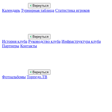
Вернуться
Календарь
Турнирная таблица
Статистика игроков
Вернуться
История клуба
Руководство клуба
Инфраструктура клуба
Партнеры
Контакты
Вернуться
Фотоальбомы
Торпедо.ТВ