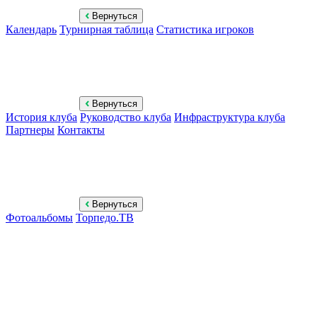
Вернуться
Календарь
Турнирная таблица
Статистика игроков
Вернуться
История клуба
Руководство клуба
Инфраструктура клуба
Партнеры
Контакты
Вернуться
Фотоальбомы
Торпедо.ТВ