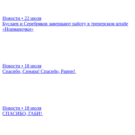
Новости
• 22 июля
Буслаев и Серебряков завершают работу в тренерском штабе
«Норманочки»
Новости
• 18 июля
Спасибо, Синара! Спасибо, Рарин!
Новости
• 18 июля
СПАСИБО, ГАБИ!