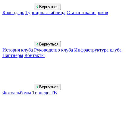
Вернуться
Календарь
Турнирная таблица
Статистика игроков
Вернуться
История клуба
Руководство клуба
Инфраструктура клуба
Партнеры
Контакты
Вернуться
Фотоальбомы
Торпедо.ТВ