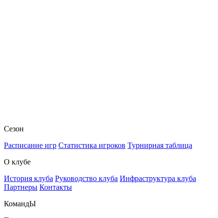
Сезон
Расписание игр
Статистика игроков
Турнирная таблица
О клубе
История клуба
Руководство клуба
Инфраструктура клуба
Партнеры
Контакты
КомандЫ