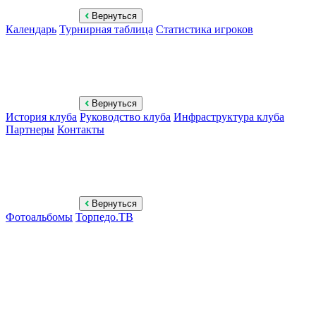
Вернуться
Календарь
Турнирная таблица
Статистика игроков
Вернуться
История клуба
Руководство клуба
Инфраструктура клуба
Партнеры
Контакты
Вернуться
Фотоальбомы
Торпедо.ТВ