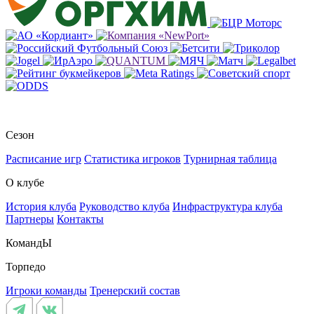
Сезон
Расписание игр
Статистика игроков
Турнирная таблица
О клубе
История клуба
Руководство клуба
Инфраструктура клуба
Партнеры
Контакты
КомандЫ
Торпедо
Игроки команды
Тренерский состав