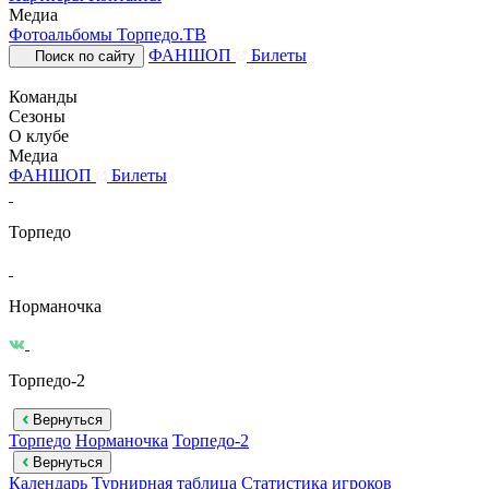
Медиа
Фотоальбомы
Торпедо.ТВ
ФАНШОП
Билеты
Поиск по сайту
Команды
Сезоны
О клубе
Медиа
ФАНШОП
Билеты
Торпедо
Норманочка
Торпедо-2
Вернуться
Торпедо
Норманочка
Торпедо-2
Вернуться
Календарь
Турнирная таблица
Статистика игроков