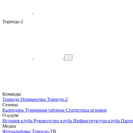
Торпедо-2
Команды
Торпедо
Норманочка
Торпедо-2
Сезоны
Календарь
Турнирная таблица
Статистика игроков
О клубе
История клуба
Руководство клуба
Инфраструктура клуба
Парт
Медиа
Фотоальбомы
Торпедо.ТВ