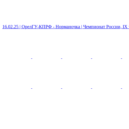
16.02.25 | ОрелГУ-КПРФ - Норманочка | Чемпионат России, IX 