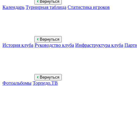
Вернуться
Календарь
Турнирная таблица
Статистика игроков
Вернуться
История клуба
Руководство клуба
Инфраструктура клуба
Парт
Вернуться
Фотоальбомы
Торпедо.ТВ