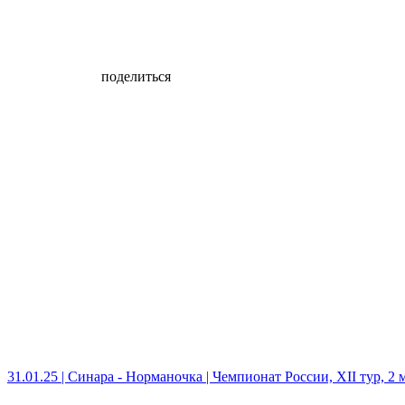
поделиться
31.01.25 | Синара - Норманочка | Чемпионат России, XII тур, 2