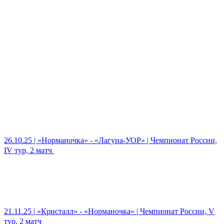
26.10.25 | «Норманочка» - «Лагуна-УОР» | Чемпионат России,
IV тур, 2 матч
21.11.25 | «Кристалл» - «Норманочка» | Чемпионат России, V
тур, 2 матч