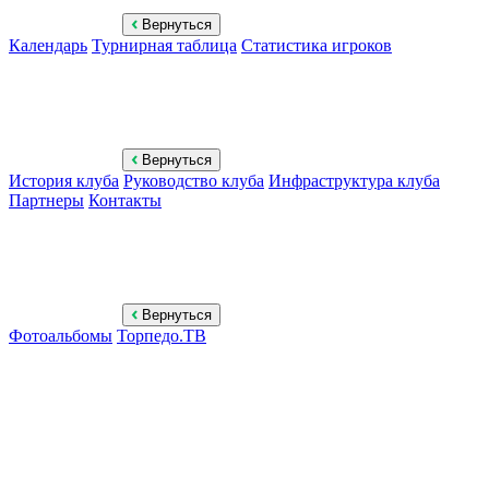
Вернуться
Календарь
Турнирная таблица
Статистика игроков
Вернуться
История клуба
Руководство клуба
Инфраструктура клуба
Партнеры
Контакты
Вернуться
Фотоальбомы
Торпедо.ТВ