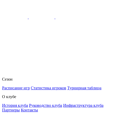
Сезон
Расписание игр
Статистика игроков
Турнирная таблица
О клубе
История клуба
Руководство клуба
Инфраструктура клуба
Партнеры
Контакты