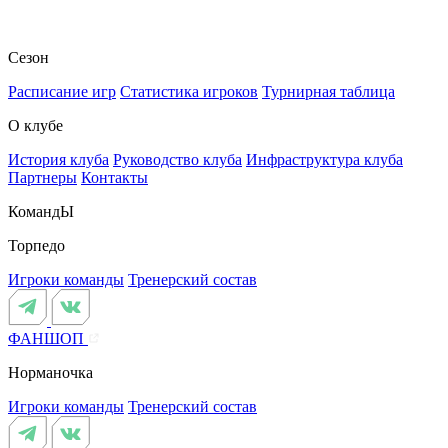
Сезон
Расписание игр
Статистика игроков
Турнирная таблица
О клубе
История клуба
Руководство клуба
Инфраструктура клуба
Партнеры
Контакты
КомандЫ
Торпедо
Игроки команды
Тренерский состав
ФАНШОП
Норманочка
Игроки команды
Тренерский состав