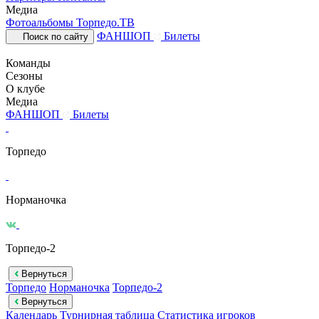
Медиа
Фотоальбомы
Торпедо.ТВ
ФАНШОП
Билеты
Поиск по сайту
Команды
Сезоны
О клубе
Медиа
ФАНШОП
Билеты
Торпедо
Норманочка
Торпедо-2
Вернуться
Торпедо
Норманочка
Торпедо-2
Вернуться
Календарь
Турнирная таблица
Статистика игроков