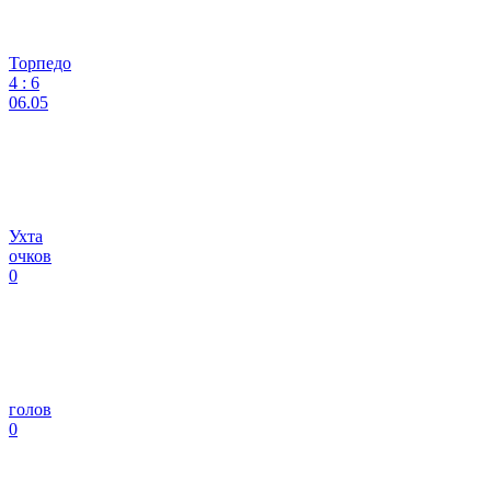
Торпедо
4
:
6
06.05
Ухта
очков
0
голов
0