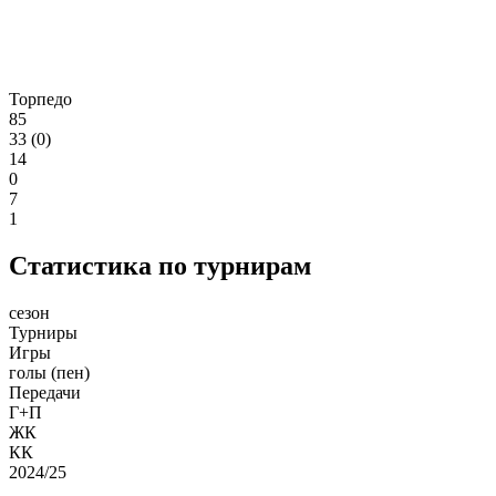
Торпедо
85
33 (0)
14
0
7
1
Статистика по турнирам
сезон
Турниры
Игры
голы (пен)
Передачи
Г+П
ЖК
КК
2024/25