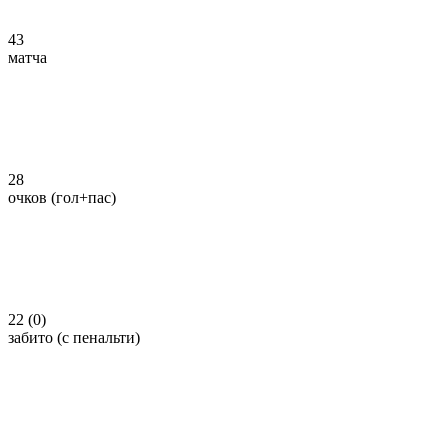
43
матча
28
очков (гол+пас)
22 (0)
забито (с пенальти)