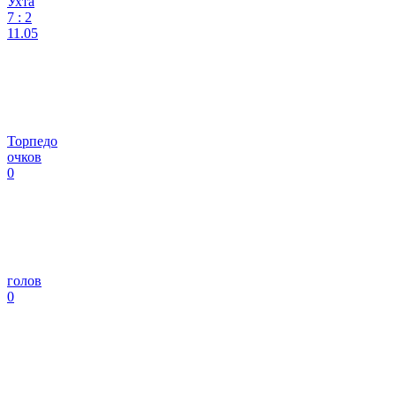
Ухта
7
:
2
11.05
Торпедо
очков
0
голов
0