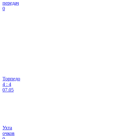
передач
0
Торпедо
4
:
4
07.05
Ухта
очков
0