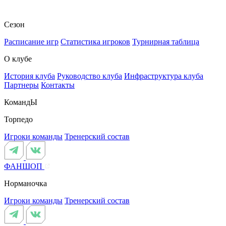
Сезон
Расписание игр
Статистика игроков
Турнирная таблица
О клубе
История клуба
Руководство клуба
Инфраструктура клуба
Партнеры
Контакты
КомандЫ
Торпедо
Игроки команды
Тренерский состав
ФАНШОП
Норманочка
Игроки команды
Тренерский состав